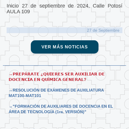
Inicio 27 de septiembre de 2024, Calle Potosí
AULA 109
27 de
Septiembre
VER MÁS NOTICIAS
→𝗣𝗥𝗘𝗣Á𝗥𝗔𝗧𝗘 ¿𝗤𝗨𝗜𝗘𝗥𝗘𝗦 𝗦𝗘𝗥 𝗔𝗨𝗫𝗜𝗟𝗜𝗔𝗥 𝗗𝗘
𝗗𝗢𝗖𝗘𝗡𝗖𝗜𝗔 𝗘𝗡 𝗤𝗨Í𝗠𝗜𝗖𝗔 𝗚𝗘𝗡𝗘𝗥𝗔𝗟?
→RESOLUCIÓN DE EXÁMENES DE AUXILIATURA
MAT100-MAT101
→"FORMACIÓN DE AUXILIARES DE DOCENCIA EN EL
ÁREA DE TECNOLOGÍA (1ra. VERSIÓN)"