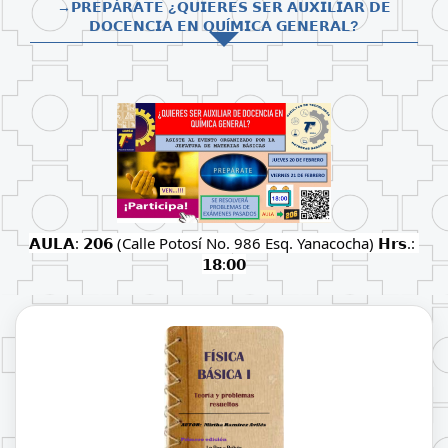
→𝗣𝗥𝗘𝗣Á𝗥𝗔𝗧𝗘 ¿𝗤𝗨𝗜𝗘𝗥𝗘𝗦 𝗦𝗘𝗥 𝗔𝗨𝗫𝗜𝗟𝗜𝗔𝗥 𝗗𝗘
𝗗𝗢𝗖𝗘𝗡𝗖𝗜𝗔 𝗘𝗡 𝗤𝗨Í𝗠𝗜𝗖𝗔 𝗚𝗘𝗡𝗘𝗥𝗔𝗟?
𝗔𝗨𝗟𝗔: 𝟮𝟬𝟲 (Calle Potosí No. 986 Esq. Yanacocha) 𝗛𝗿𝘀.: 
𝟭𝟴:𝟬𝟬