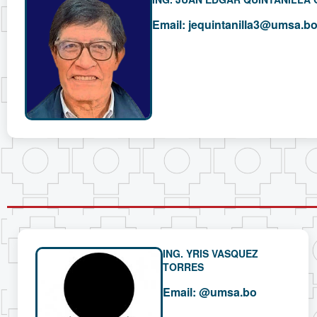
Email:
jequintanilla3@umsa.b
ING. YRIS VASQUEZ
TORRES
Email:
@umsa.bo