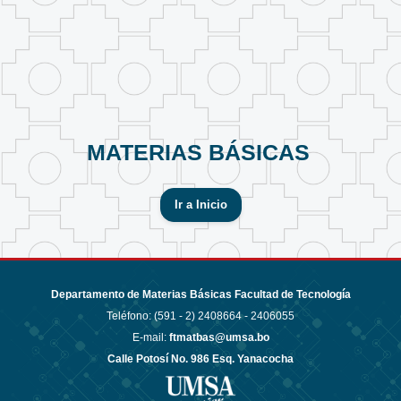
MATERIAS BÁSICAS
Ir a Inicio
Departamento de Materias Básicas Facultad de Tecnología
Teléfono: (591 - 2)
2408664 - 2406055
E-mail:
ftmatbas@umsa.bo
Calle Potosí No. 986 Esq. Yanacocha